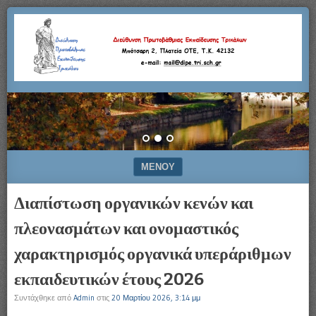
Μπότσαρη
Διεύθυνση
2,
Πλατεία
Πρωτοβάθμιας
ΟΤΕ,
Τ.Κ.
42132
Εκπαίδευσης
–
e-
Τρικάλων
mail:
mail@dipe.tri.sch.gr
ΜΕΝΟΎ
ΜΕΤΆΒΑΣΗ ΣΕ ΠΕΡΙΕΧΌΜΕΝΟ
Διαπίστωση οργανικών κενών και
πλεονασμάτων και ονομαστικός
χαρακτηρισμός οργανικά υπεράριθμων
εκπαιδευτικών έτους 2026
Συντάχθηκε από
Admin
στις
20 Μαρτίου 2026, 3:14 μμ