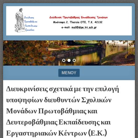
Μπότσαρη
Διεύθυνση
2,
Πλατεία
Πρωτοβάθμιας
ΟΤΕ,
Τ.Κ.
42132
Εκπαίδευσης
–
e-
Τρικάλων
mail:
mail@dipe.tri.sch.gr
ΜΕΝΟΎ
ΜΕΤΆΒΑΣΗ ΣΕ ΠΕΡΙΕΧΌΜΕΝΟ
Διευκρινίσεις σχετικά με την επιλογή
υποψηφίων διευθυντών Σχολικών
Μονάδων Πρωτοβάθμιας και
Δευτεροβάθμιας Εκπαίδευσης και
Εργαστηριακών Κέντρων (Ε.Κ.)