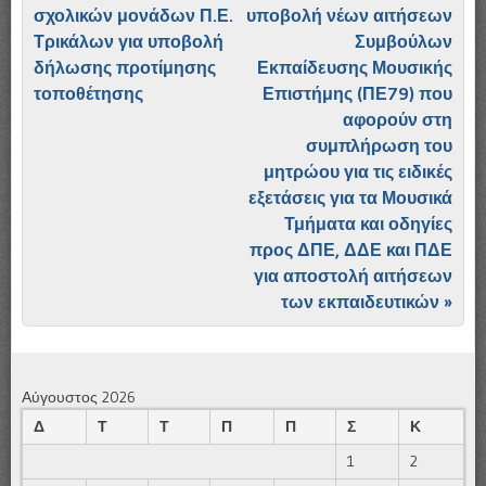
σχολικών μονάδων Π.Ε.
υποβολή νέων αιτήσεων
Τρικάλων για υποβολή
Συμβούλων
δήλωσης προτίμησης
Εκπαίδευσης Μουσικής
τοποθέτησης
Επιστήμης (ΠΕ79) που
αφορούν στη
συμπλήρωση του
μητρώου για τις ειδικές
εξετάσεις για τα Μουσικά
Τμήματα και οδηγίες
προς ΔΠΕ, ΔΔΕ και ΠΔΕ
για αποστολή αιτήσεων
των εκπαιδευτικών
»
Αύγουστος 2026
Δ
Τ
Τ
Π
Π
Σ
Κ
1
2