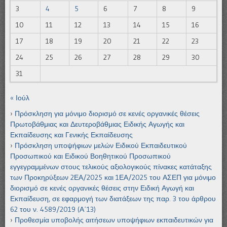
3
4
5
6
7
8
9
10
11
12
13
14
15
16
17
18
19
20
21
22
23
24
25
26
27
28
29
30
31
« Ιούλ
Πρόσκληση για μόνιμο διορισμό σε κενές οργανικές θέσεις
Πρωτοβάθμιας και Δευτεροβάθμιας Ειδικής Αγωγής και
Εκπαίδευσης και Γενικής Εκπαίδευσης
Πρόσκληση υποψήφιων μελών Ειδικού Εκπαιδευτικού
Προσωπικού και Ειδικού Βοηθητικού Προσωπικού
εγγεγραμμένων στους τελικούς αξιολογικούς πίνακες κατάταξης
των Προκηρύξεων 2ΕΑ/2025 και 1ΕΑ/2025 του ΑΣΕΠ για μόνιμο
διορισμό σε κενές οργανικές θέσεις στην Ειδική Αγωγή και
Εκπαίδευση, σε εφαρμογή των διατάξεων της παρ. 3 του άρθρου
62 του ν. 4589/2019 (Α΄13)
Προθεσμία υποβολής αιτήσεων υποψήφιων εκπαιδευτικών για