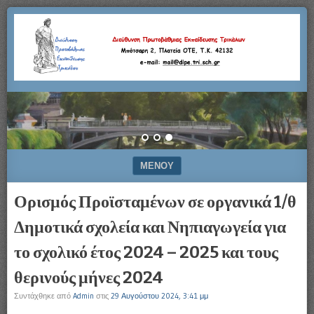
Μπότσαρη
Διεύθυνση
2,
Πλατεία
Πρωτοβάθμιας
ΟΤΕ,
Τ.Κ.
42132
Εκπαίδευσης
–
e-
Τρικάλων
mail:
mail@dipe.tri.sch.gr
ΜΕΝΟΎ
ΜΕΤΆΒΑΣΗ ΣΕ ΠΕΡΙΕΧΌΜΕΝΟ
Ορισμός Προϊσταμένων σε οργανικά 1/θ
Δημοτικά σχολεία και Νηπιαγωγεία για
το σχολικό έτος 2024 – 2025 και τους
θερινούς μήνες 2024
Συντάχθηκε από
Admin
στις
29 Αυγούστου 2024, 3:41 μμ