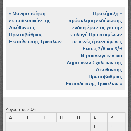
Πλοήγηση άρθρων
«
Μονιμοποίηση
Προκήρυξη –
εκπαιδευτικών της
πρόσκληση εκδήλωσης
Διεύθυνσης
ενδιαφέροντος για την
Πρωτοβάθμιας
επιλογή Προϊσταμένων
Εκπαίδευσης Τρικάλων
σε κενές ή κενούμενες
θέσεις 2/θ και 3/θ
Νηπιαγωγείων και
Δημοτικών Σχολείων της
Διεύθυνσης
Πρωτοβάθμιας
Εκπαίδευσης Τρικάλων
»
Αύγουστος 2026
Δ
Τ
Τ
Π
Π
Σ
Κ
1
2