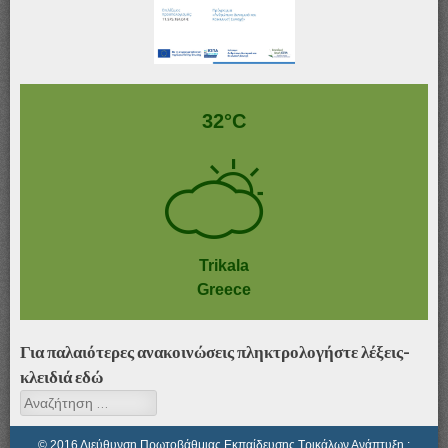
Αφίσα_ΤΥ-ΖΕΠ & ΔΥΕΠ
32°C
Trikala
Greece
Για παλαιότερες ανακοινώσεις πληκτρολογήστε λέξεις-
κλειδιά εδώ
Αναζήτηση
© 2016 Διεύθυνση Πρωτοβάθμιας Εκπαίδευσης Τρικάλων Ανάπτυξη :