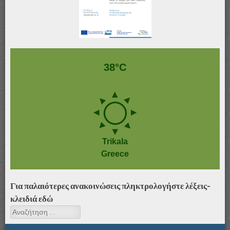
Αφίσα_ΣΜΕΑΕ&ΤΕ
38°C
Trikala
Greece
Για παλαιότερες ανακοινώσεις πληκτρολογήστε λέξεις-
κλειδιά εδώ
Αναζήτηση