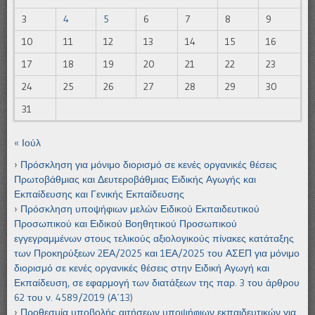
3
4
5
6
7
8
9
10
11
12
13
14
15
16
17
18
19
20
21
22
23
24
25
26
27
28
29
30
31
« Ιούλ
Πρόσκληση για μόνιμο διορισμό σε κενές οργανικές θέσεις
Πρωτοβάθμιας και Δευτεροβάθμιας Ειδικής Αγωγής και
Εκπαίδευσης και Γενικής Εκπαίδευσης
Πρόσκληση υποψήφιων μελών Ειδικού Εκπαιδευτικού
Προσωπικού και Ειδικού Βοηθητικού Προσωπικού
εγγεγραμμένων στους τελικούς αξιολογικούς πίνακες κατάταξης
των Προκηρύξεων 2ΕΑ/2025 και 1ΕΑ/2025 του ΑΣΕΠ για μόνιμο
διορισμό σε κενές οργανικές θέσεις στην Ειδική Αγωγή και
Εκπαίδευση, σε εφαρμογή των διατάξεων της παρ. 3 του άρθρου
62 του ν. 4589/2019 (Α΄13)
Προθεσμία υποβολής αιτήσεων υποψήφιων εκπαιδευτικών για