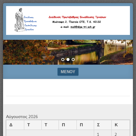
Μπότσαρη
Διεύθυνση
2,
Πλατεία
Πρωτοβάθμιας
ΟΤΕ,
Τ.Κ.
42132
Εκπαίδευσης
–
e-
Τρικάλων
mail:
mail@dipe.tri.sch.gr
ΜΕΝΟΎ
ΜΕΤΆΒΑΣΗ ΣΕ ΠΕΡΙΕΧΌΜΕΝΟ
Αύγουστος 2026
Δ
Τ
Τ
Π
Π
Σ
Κ
1
2