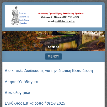
Μπότσαρη
Διεύθυνση
2,
Πλατεία
Πρωτοβάθμιας
ΟΤΕ,
Τ.Κ.
42132
Εκπαίδευσης
–
e-
Τρικάλων
mail:
mail@dipe.tri.sch.gr
ΜΕΝΟΎ
ΜΕΤΆΒΑΣΗ ΣΕ ΠΕΡΙΕΧΌΜΕΝΟ
Διοικητικές Διαδικασίες για την Ιδιωτική Εκπαίδευση
Αίτηση (Υπόδειγμα)
Δικαιολογητικά
Εγκύκλιος Επικαιροποιήσεων 2025