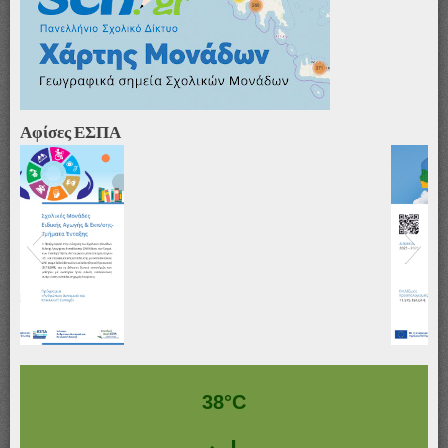
Αφίσες ΕΣΠΑ
Αφίσα_ΤΥ-ΖΕΠ & ΔΥΕΠ
38°C