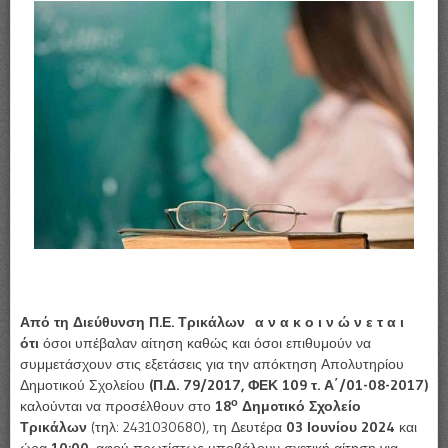
Από τη Διεύθυνση Π.Ε. Τρικάλων α ν α κ ο ι ν ώ ν ε τ α ι
ότι
όσοι υπέβαλαν αίτηση καθώς και όσοι επιθυμούν να
συμμετάσχουν στις εξετάσεις για την απόκτηση Απολυτηρίου
Δημοτικού Σχολείου
(Π.Δ. 79/2017, ΦΕΚ 109 τ. Α΄/01-08-2017)
ο
καλούνται να προσέλθουν στο
18
Δημ
oτικό Σχολείο
Τρικάλων
(τηλ: 2431030680), τη Δευτέρα
03 Ιουνίου 2024
και
ώρα
10:00,
αφού πρωτίστως υποβάλουν σχετική αίτηση για