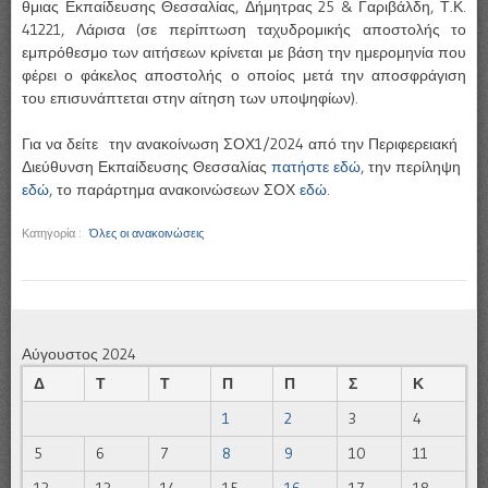
θμιας Εκπαίδευσης Θεσσαλίας, Δήμητρας 25 & Γαριβάλδη, Τ.Κ.
41221, Λάρισα (σε περίπτωση ταχυδρομικής αποστολής το
εμπρόθεσμο των αιτήσεων κρίνεται με βάση την ημερομηνία που
φέρει ο φάκελος αποστολής ο οποίος μετά την αποσφράγιση
του επισυνάπτεται στην αίτηση των υποψηφίων).
Για να δείτε την ανακοίνωση ΣΟΧ1/2024 από την Περιφερειακή
Διεύθυνση Εκπαίδευσης Θεσσαλίας
πατήστε εδώ
, την περίληψη
εδώ
, το παράρτημα ανακοινώσεων ΣΟΧ
εδώ.
Κατηγορία :
Όλες οι ανακοινώσεις
Αύγουστος 2024
Δ
Τ
Τ
Π
Π
Σ
Κ
1
2
3
4
5
6
7
8
9
10
11
12
13
14
15
16
17
18