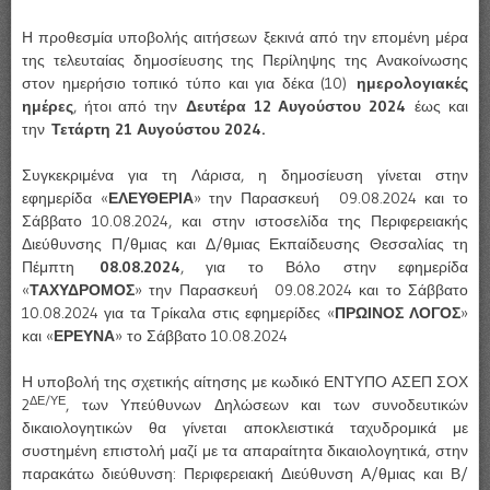
Η προθεσμία υποβολής αιτήσεων ξεκινά από την επομένη μέρα
της τελευταίας δημοσίευσης της Περίληψης της Ανακοίνωσης
στον ημερήσιο τοπικό τύπο και για δέκα (10)
ημερολογιακές
ημέρες
, ήτοι από την
Δευτέρα 12 Αυγούστου 2024
έως και
την
Τετάρτη 21 Αυγούστου 2024.
Συγκεκριμένα για τη Λάρισα, η δημοσίευση γίνεται στην
εφημερίδα «
ΕΛΕΥΘΕΡΙΑ
» την Παρασκευή 09.08.2024 και το
Σάββατο 10.08.2024, και στην ιστοσελίδα της Περιφερειακής
Διεύθυνσης Π/θμιας και Δ/θμιας Εκπαίδευσης Θεσσαλίας τη
Πέμπτη
08.08.2024
, για το Βόλο στην εφημερίδα
«
ΤΑΧΥΔΡΟΜΟΣ
» την Παρασκευή 09.08.2024 και το Σάββατο
10.08.2024 για τα Τρίκαλα στις εφημερίδες «
ΠΡΩΙΝΟΣ ΛΟΓΟΣ
»
και «
ΕΡΕΥΝΑ
» το Σάββατο 10.08.2024
Η υποβολή της σχετικής αίτησης με κωδικό ΕΝΤΥΠΟ ΑΣΕΠ ΣΟΧ
ΔΕ/ΥΕ
2
, των Υπεύθυνων Δηλώσεων και των συνοδευτικών
δικαιολογητικών θα γίνεται αποκλειστικά ταχυδρομικά με
συστημένη επιστολή μαζί με τα απαραίτητα δικαιολογητικά, στην
παρακάτω διεύθυνση: Περιφερειακή Διεύθυνση Α/θμιας και Β/