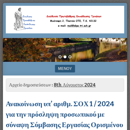
Μπότσαρη
Διεύθυνση
2,
Πλατεία
Πρωτοβάθμιας
ΟΤΕ,
Τ.Κ.
42132
Εκπαίδευσης
–
e-
Τρικάλων
mail:
mail@dipe.tri.sch.gr
ΜΕΝΟΎ
ΜΕΤΆΒΑΣΗ ΣΕ ΠΕΡΙΕΧΌΜΕΝΟ
Αρχείο δημοσιεύσεων :
8th Αύγουστος 2024
Ανακοίνωση υπ’ αριθμ. ΣΟΧ 1 / 2024
για την πρόσληψη προσωπικού με
σύναψη Σύμβασης Εργασίας Ορισμένου