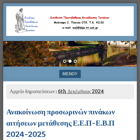
Μπότσαρη
Διεύθυνση
2,
Πλατεία
Πρωτοβάθμιας
ΟΤΕ,
Τ.Κ.
42132
Εκπαίδευσης
–
e-
Τρικάλων
mail:
mail@dipe.tri.sch.gr
ΜΕΝΟΎ
ΜΕΤΆΒΑΣΗ ΣΕ ΠΕΡΙΕΧΌΜΕΝΟ
Αρχείο δημοσιεύσεων :
6th Δεκέμβριος 2024
Ανακοίνωση προσωρινών πινάκων
αιτήσεων μετάθεσης Ε.Ε.Π-Ε.Β.Π
2024-2025