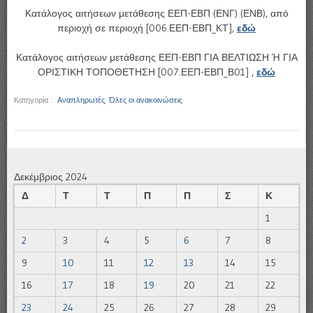
Κατάλογος αιτήσεων μετάθεσης ΕΕΠ-ΕΒΠ (ΕΝΓ) (ΕΝΒ), από
περιοχή σε περιοχή [006.ΕΕΠ-ΕΒΠ_ΚΤ],
εδώ
Κατάλογος αιτήσεων μετάθεσης ΕΕΠ-ΕΒΠ ΓΙΑ ΒΕΛΤΙΩΣΗ Ή ΓΙΑ
ΟΡΙΣΤΙΚΗ ΤΟΠΟΘΕΤΗΣΗ [007.ΕΕΠ-ΕΒΠ_Β01] ,
εδώ
Κατηγορία :
Αναπληρωτές
,
Όλες οι ανακοινώσεις
Δεκέμβριος 2024
Δ
Τ
Τ
Π
Π
Σ
Κ
1
2
3
4
5
6
7
8
9
10
11
12
13
14
15
16
17
18
19
20
21
22
23
24
25
26
27
28
29