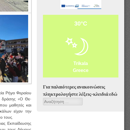
Αφίσα_ΤΥ-ΖΕΠ & ΔΥΕΠ
30°C
Trikala
_ΣΜΕΑΕ&ΤΕ
Greece
Για παλαιότερες ανακοινώσεις
εία Ρήγα Φεραίου
πληκτρολογήστε λέξεις-κλειδιά εδώ
ς δράσης «Ο Θε-
Αναζήτηση
όπου μαθητές και
κάλων είχαν την
ο τους.
μιας Εκπαίδευσης
λων, τους Δήμους