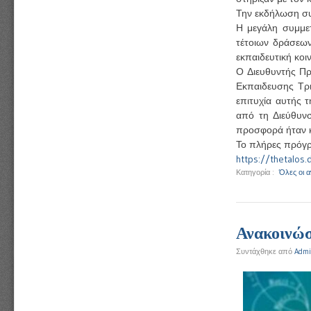
Την εκδήλωση συ
Η μεγάλη συμμετ
τέτοιων δράσεων
εκπαιδευτική κοι
Ο Διευθυντής Π
Εκπαιδευσης Τρι
επιτυχία αυτής τ
από τη Διεύθυν
προσφορά ήταν κ
Το πλήρες πρόγρ
https://thetalos.
Κατηγορία :
Όλες οι 
Ανακοινώσ
Συντάχθηκε από
Admi