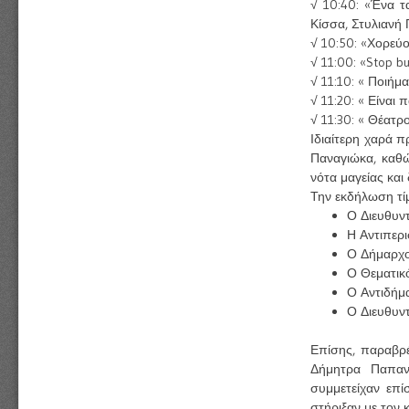
√ 10:40: «Ένα τ
Κίσσα, Στυλιανή
√ 10:50: «Χορεύο
√ 11:00: «Stop b
√ 11:10: « Ποιήμ
√ 11:20: « Είναι
√ 11:30: « Θέατ
Ιδιαίτερη χαρά 
Παναγιώκα, καθώ
νότα μαγείας κα
Την εκδήλωση τί
Ο Διευθυν
Η Αντιπερι
Ο Δήμαρχο
Ο Θεματικό
Ο Αντιδήμ
Ο Διευθυν
Επίσης, παραβρέ
Δήμητρα Παπαν
συμμετείχαν επί
στήριξαν με τον