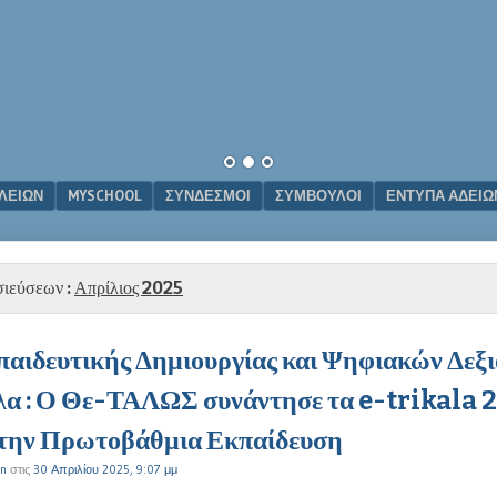
ΟΛΕΊΩΝ
MYSCHOOL
ΣΎΝΔΕΣΜΟΙ
ΣΥΜΒΟΥΛΟΙ
ΕΝΤΥΠΑ ΑΔΕΙΩ
σιεύσεων :
Απρίλιος 2025
παιδευτικής Δημιουργίας και Ψηφιακών Δεξ
λα : Ο Θε-ΤΑΛΩΣ συνάντησε τα e-trikala 2
 την Πρωτοβάθμια Εκπαίδευση
n
στις
30 Απριλίου 2025, 9:07 μμ