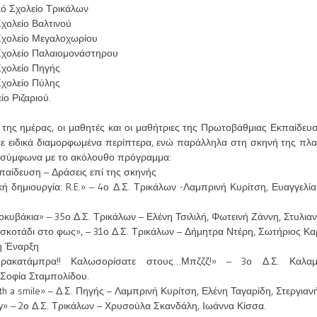
κό Σχολείο Τρικάλων
χολείο Βαλτινού
Σχολείο Μεγαλοχωρίου
Σχολείο Παλαιομονάστηρου
Σχολείο Πηγής
Σχολείο Πύλης
ο Ριζαριού.
α της ημέρας, οι μαθητές και οι μαθήτριες της Πρωτοβάθμιας Εκπαίδε
 σε ειδικά διαμορφωμένα περίπτερα, ενώ παράλληλα στη σκηνή της πλατ
ς σύμφωνα με το ακόλουθο πρόγραμμα:
αίδευση – Δράσεις επί της σκηνής
ή δημιουργία: R.E.» – 4ο Δ.Σ. Τρικάλων -Λαμπρινή Κυρίτση, Ευαγγελί
οκυβάκια» – 35ο Δ.Σ. Τρικάλων – Ελένη Τσιλιλή, Φωτεινή Ζάννη, Στυλι
 σκοτάδι στο φως», – 31ο Δ.Σ. Τρικάλων – Δήμητρα Ντέρη, Σωτήριος Κα
η Έναρξη
ρακατάμπρα!! Καλωσορίσατε στους…Μπζζζ!» – 3ο Δ.Σ. Καλ
Σοφία Σταμπολίδου.
ith a smile» – Δ.Σ. Πηγής – Λαμπρινή Κυρίτση, Ελένη Ταγαρίδη, Στεργιαν
y» – 2ο Δ.Σ. Τρικάλων – Χρυσούλα Σκανδάλη, Ιωάννα Κίσσα.