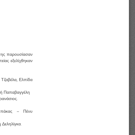
υσης παρουσίασαν
είας εξελίχθηκαν
α Τζαβέλα, Ελπίδα
ανή Παπαβαγγέλη
ρανάσιος.
αμπάκας – Πένυ
ή Δεληλίγκα.