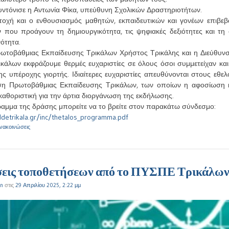
ντόνισε η Αντωνία Φίκα, υπεύθυνη Σχολικών Δραστηριοτήτων.
οχή και ο ενθουσιασμός μαθητών, εκπαιδευτικών και γονέων επιβεβ
 που προάγουν τη δημιουργικότητα, τις ψηφιακές δεξιότητες και τη
νότητα.
ρωτοβάθμιας Εκπαίδευσης Τρικάλων Χρήστος Τρικάλης και η Διεύθυν
κάλων εκφράζουμε θερμές ευχαριστίες σε όλους όσοι συμμετείχαν κα
ης υπέροχης γιορτής. Ιδιαίτερες ευχαριστίες απευθύνονται στους εθε
ση Πρωτοβάθμιας Εκπαίδευσης Τρικάλων, των οποίων η αφοσίωση κα
αθοριστική για την άρτια διοργάνωση της εκδήλωσης.
αμμα της δράσης μπορείτε να το βρείτε στον παρακάτω σύνδεσμο:
ddetrikala.gr/inc/thetalos_programma.pdf
ανακοινώσεις
εις τοποθετήσεων από το ΠΥΣΠΕ Τρικάλω
n
στις
29 Απριλίου 2025, 2:22 μμ