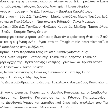
αξίδι στην τέχνη με ανακυκλώσιμα υλικά» –35ο Δ.Σ. Τρικάλων – Ελένη
 Παπαβαγγέλη, Γεώργιος Δουγάς, Αικατερίνη Παπαευθυμίου.
ντας στη βροχή» – 7ο Δ.Σ. Τρικάλων – Βασιλική Καραλάτσιου.
ullying now» – 26ο Δ.Σ. Τρικάλων – Μαρία Ιακωβάκη, Μαρία Τσιγάρα, Ιωά
ατα για το Περιβάλλον» – Νηπιαγωγείο Ριζαριού – Άννα Μαγκιώση.
 παιδιά…» 20ο Δ.Σ. Τρικάλων- Νικόλαος Κομματάς, Μιχάλης Παπαστύλος.
ρο Σκιών – Κοσμάς Παναγιώκας».
προσέφερε στους μικρούς μαθητές η δωρεάν παράσταση Θεάτρου Σκι
ς και η εμφάνιση ενός μάγου από το “Magic castle entertainment”, 
ι διασκέδασης στην εκδήλωση.
μησαν με την παρουσία τους και απηύθυναν χαιρετισμούς:
τής Πρωτοβάθμιας Εκπαίδευσης Τρικάλων κ. Χρήστος Τρικάλης
φερειάρχης της Περιφερειακής Ενότητας Τρικάλων κα. Χρύσα Ντιντή
ς Τρικκαίων κ. Νίκος Σακκάς
ς Αντιπεριφερειάρχης Παιδείας Θεσσαλίας κ. Βασίλης Σίμος
αρχος Παιδείας κ. Μιχάλης Λάππας
τής Δευτεροβάθμιας Εκπαίδευσης Τρικάλων κ. Αλέξανδρος Καπανιάρης.
θηκαν ο Επόπτης Ποιότητας κ. Βασίλης Κωτούλας και οι Σύμβουλοι
δρέου, κα. Ευανθία Κοτρώτσιου και κ. Κώστας Παπαγεωργίου.
σης Διευθυντές/ντριες και εκπαιδευτικοί δημοτικών σχολείων των Τρι
 καλύτερο τρόπο τις προσπάθειες των μαθητών τους.