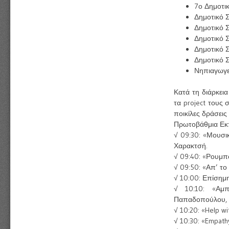
7ο Δημοτι
Δημοτικό Σ
Δημοτικό 
Δημοτικό 
Δημοτικό 
Δημοτικό 
Νηπιαγωγεί
Κατά τη διάρκει
τα project τους
ποικίλες δράσει
Πρωτοβάθμια Εκπ
√ 09:30: «Μουσικ
Χαρακτσή.
√ 09:40: «Ρουμπ
√ 09:50: «Απ’ το
√ 10:00: Επίσημ
√ 10:10: «Αμπ
Παπαδοπούλου, 
√ 10:20: «Help w
√ 10:30: «Empath