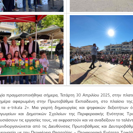
Αφίσα
χία πραγματοποιήθηκε σήμερα, Τετάρτη 30 Απριλίου 2025, στην πλατ
 ημέρα αφιερωμένη στην Πρωτοβάθμια Εκπαίδευση, στο πλαίσιο τη
α e-trikala 2». Μια γιορτή δημιουργίας και ψηφιακών δεξιοτήτων 
αγωγείων και Δημοτικών Σχολείων της Περιφερειακής Ενότητας Τρι
υσιάσουν τις εργασίες τους, να εκφραστούν και να αναδείξουν το ταλέντ
νδιοργανώνεται από τις Διευθύνσεις Πρωτοβάθμιας και Δευτεροβάθ
νεργασία με την Περιφέρεια Θεσσαλίας – Περιφερειακή Ενότητα Τρικά