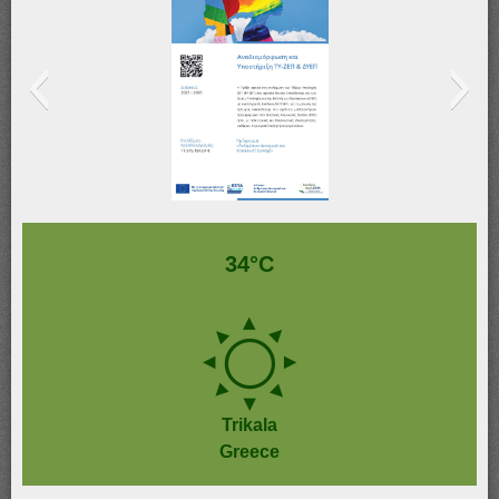
Αφίσα_ΤΥ-ΖΕΠ & ΔΥΕΠ
34°C
Trikala
Greece