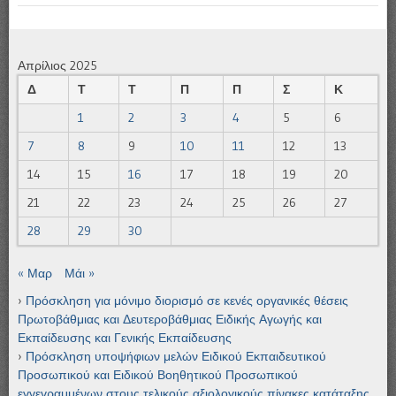
Απρίλιος 2025
Δ
Τ
Τ
Π
Π
Σ
Κ
1
2
3
4
5
6
7
8
9
10
11
12
13
14
15
16
17
18
19
20
21
22
23
24
25
26
27
28
29
30
« Μαρ
Μάι »
Πρόσκληση για μόνιμο διορισμό σε κενές οργανικές θέσεις
Πρωτοβάθμιας και Δευτεροβάθμιας Ειδικής Αγωγής και
Εκπαίδευσης και Γενικής Εκπαίδευσης
Πρόσκληση υποψήφιων μελών Ειδικού Εκπαιδευτικού
Προσωπικού και Ειδικού Βοηθητικού Προσωπικού
εγγεγραμμένων στους τελικούς αξιολογικούς πίνακες κατάταξης