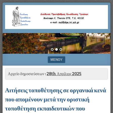
Μπότσαρη
Διεύθυνση
2,
Πλατεία
Πρωτοβάθμιας
ΟΤΕ,
Τ.Κ.
42132
Εκπαίδευσης
–
e-
Τρικάλων
mail:
mail@dipe.tri.sch.gr
ΜΕΝΟΎ
ΜΕΤΆΒΑΣΗ ΣΕ ΠΕΡΙΕΧΌΜΕΝΟ
Αρχείο δημοσιεύσεων :
28th Απρίλιος 2025
Αιτήσεις τοποθέτησης σε οργανικά κενά
που απομένουν μετά την οριστική
τοποθέτηση εκπαιδευτικών που